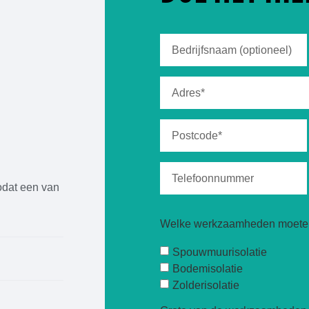
odat een van
Welke werkzaamheden moeten
Spouwmuurisolatie
Bodemisolatie
Zolderisolatie