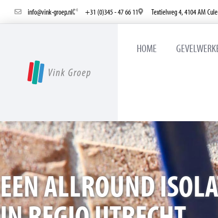
info@vink-groep.nl
+31 (0)345 - 47 66 11
Textielweg 4, 4104 AM Cul
HOME
GEVELWERK
EEN ALLROUND ISOLA
IN REGIO UTRECHT