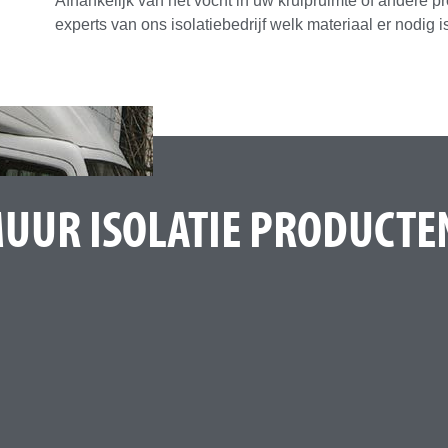
Afhankelijk van het vocht in uw kruipruimte of andere 
experts van ons isolatiebedrijf welk materiaal er nodig is
UR ISOLATIE PRODUCTE