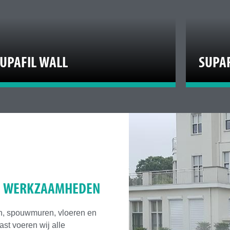
UPAFIL WALL
SUPAF
DE WERKZAAMHEDEN
ken, spouwmuren, vloeren en
st voeren wij alle