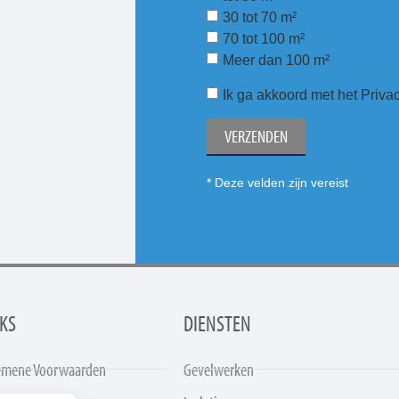
30 tot 70 m²
70 tot 100 m²
Meer dan 100 m²
Ik ga akkoord met het Priva
VERZENDEN
* Deze velden zijn vereist
KS
DIENSTEN
emene Voorwaarden
Gevelwerken