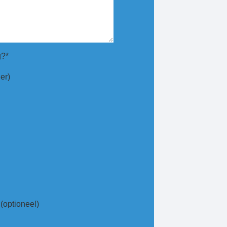
g?*
er)
optioneel)