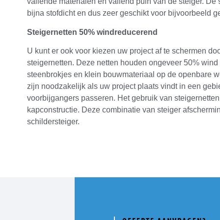
vallende materialen en vallend puin van de steiger. De 
bijna stofdicht en dus zeer geschikt voor bijvoorbeeld g
Steigernetten 50% windreducerend
U kunt er ook voor kiezen uw project af te schermen 
steigernetten. Deze netten houden ongeveer 50% wind 
steenbrokjes en klein bouwmateriaal op de openbare we
zijn noodzakelijk als uw project plaats vindt in een geb
voorbijgangers passeren. Het gebruik van steigernetten
kapconstructie. Deze combinatie van steiger afschermin
schildersteiger.