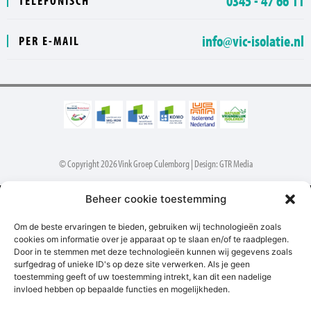
0345 - 47 66 11
TELEFONISCH
info@vic-isolatie.nl
PER E-MAIL
© Copyright 2026 Vink Groep Culemborg | Design: GTR Media
Beheer cookie toestemming
Dislaimer
Privacy Policy
Cookies
Om de beste ervaringen te bieden, gebruiken wij technologieën zoals
cookies om informatie over je apparaat op te slaan en/of te raadplegen.
Door in te stemmen met deze technologieën kunnen wij gegevens zoals
surfgedrag of unieke ID's op deze site verwerken. Als je geen
toestemming geeft of uw toestemming intrekt, kan dit een nadelige
Waar wilt u een offerte voor aanvragen?
invloed hebben op bepaalde functies en mogelijkheden.