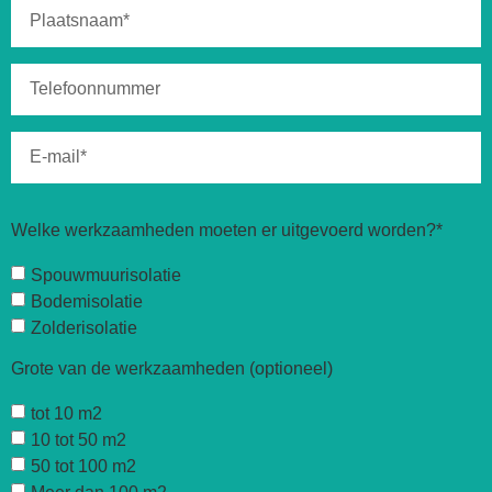
Welke werkzaamheden moeten er uitgevoerd worden?*
Spouwmuurisolatie
Bodemisolatie
Zolderisolatie
Grote van de werkzaamheden (optioneel)
tot 10 m2
10 tot 50 m2
50 tot 100 m2
Meer dan 100 m2