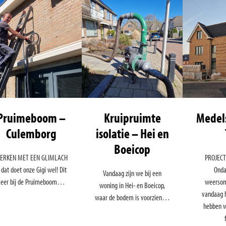
Pruimeboom –
Kruipruimte
Medels
Culemborg
isolatie – Hei en
Boeicop
ERKEN MET EEN GLIMLACH
PROJECT
. dat doet onze Gigi wel! Dit
Onda
Vandaag zijn we bij een
keer bij de Pruimeboom…
weersom
woning in Hei- en Boeicop,
vandaag h
waar de bodem is voorzien…
hebben w