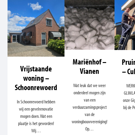
Mariënhof –
Pru
Vrijstaande
Vianen
– Cu
woning –
Schoonrewoerd
Wat leuk dat we weer
WERK
onderdeel mogen zijn
GLIMLAC
van een
onze Gig
In Schoonrewoerd hebben
verduurzamingsproject
bij de
wij een gevelrenovatie
van de
mogen doen. Wat een
woningbouwvereniging!
plaatje is het geworden!
Op…
Wij…