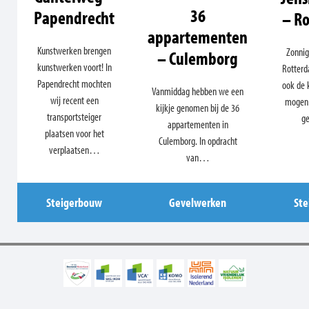
36
Papendrecht
– R
appartementen
Kunstwerken brengen
Zonnig
– Culemborg
kunstwerken voort! In
Rotterd
Papendrecht mochten
ook de
Vanmiddag hebben we een
wij recent een
mogen
kijkje genomen bij de 36
transportsteiger
g
appartementen in
plaatsen voor het
Culemborg. In opdracht
verplaatsen…
van…
Steigerbouw
Gevelwerken
St