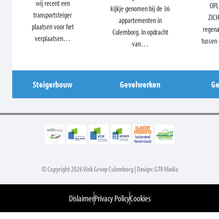
wij recent een
OPL
kijkje genomen bij de 36
transportsteiger
ZICH
appartementen in
plaatsen voor het
regena
Culemborg. In opdracht
verplaatsen…
tussen 
van…
Steigerbouw
Gevelwerken
Ge
© Copyright 2026 Vink Groep Culemborg | Design: GTR Media
Dislaimer
Privacy Policy
Cookies