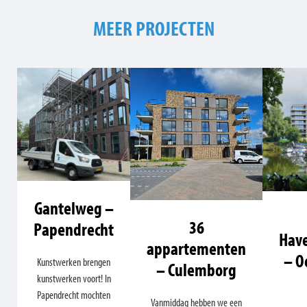
MEER PROJECTEN
Gantelweg –
36
Papendrecht
Hav
appartementen
– O
Kunstwerken brengen
– Culemborg
kunstwerken voort! In
Papendrecht mochten
Vanmiddag hebben we een